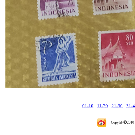
01-10
11-20
21-30
31-
Copyleft
2010