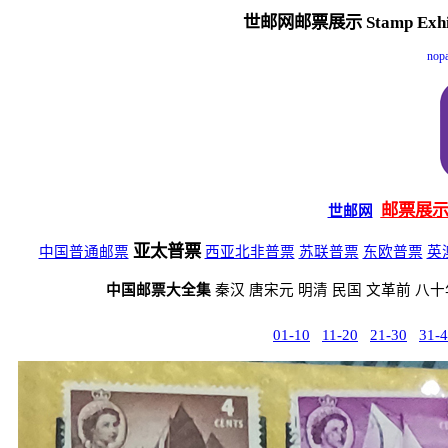
世邮网邮票展示 Stamp Exhibi
nop
邮票展
世邮网
亚太普票
中国普通邮票
西亚北非普票
苏联普票
东欧普票
英
中国邮票大全集
秦汉 唐宋元 明清 民国 文革前 八
01-10
11-20
21-30
31-