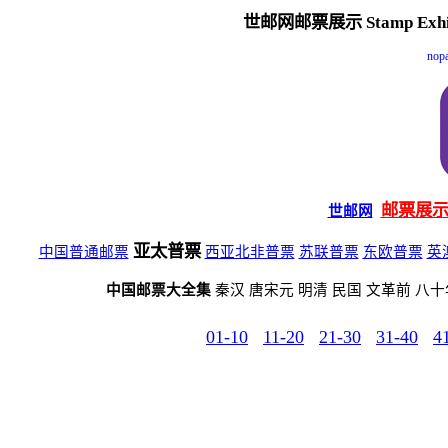
世邮网邮票展示 Stamp Exhibi
nop
邮票展
世邮网
亚太普票
中国普通邮票
西亚北非普票
苏联普票
东欧普票
英
中国邮票大全集
秦汉 唐宋元 明清 民国 文革前 八
01-10
11-20
21-30
31-40
4